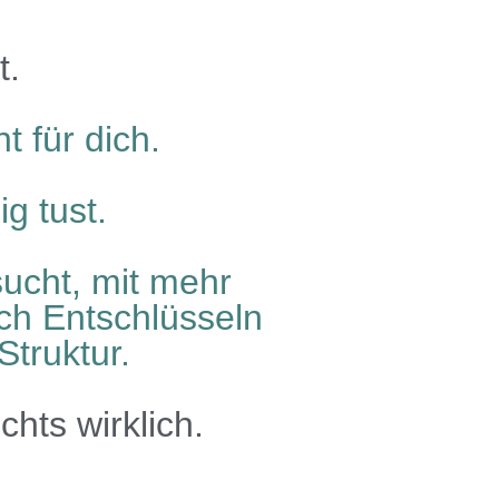
t.
t für dich.
g tust.
ucht, mit mehr
ich Entschlüsseln
Struktur.
chts wirklich.