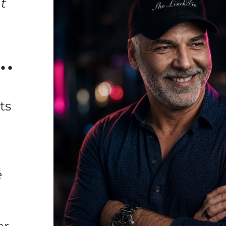
ht
..
ts
e
.