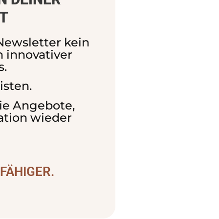
GT
Newsletter kein
 innovativer
s.
isten.
die Angebote,
tion wieder
FÄHIGER.