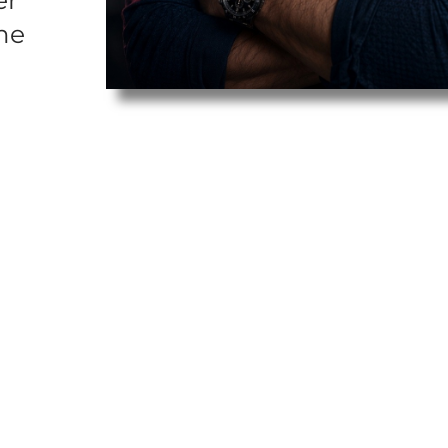
er
rme
e