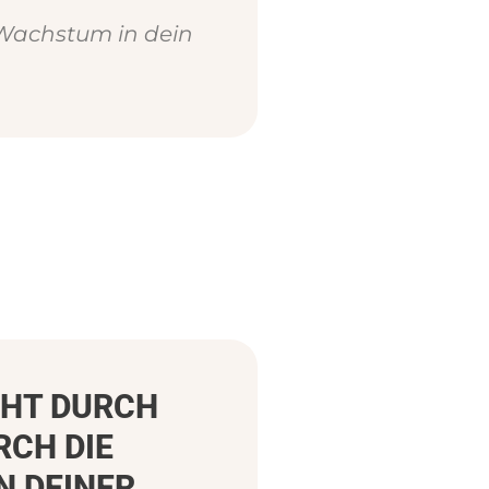
Wachstum in dein
CHT DURCH
RCH DIE
N DEINER