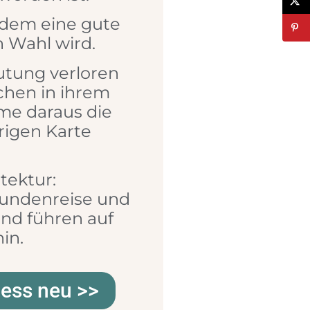
 dem eine gute
n Wahl wird.
utung verloren
chen in ihrem
rme daraus die
erigen Karte
tektur:
undenreise und
nd führen auf
in.
ness neu >>