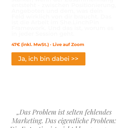
entsteht - zwischen Positionierung,
Angeboten und dem, was dein
Feld wirklich von dir braucht. Das
ist die Arbeit im She.LinchPin
Framework. Und das ist, worum es
in jeder Session geht.
47€ (inkl. MwSt.) · Live auf Zoom
Ja, ich bin dabei >>
„Das Problem ist selten fehlendes
Marketing. Das eigentliche Problem: